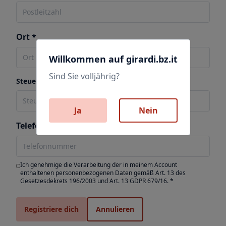
Ort *
Willkommen auf girardi.bz.it
Sind Sie volljährig?
Steuerkodex *
Ja
Nein
Telefonnummer *
Ich genehmige die Verarbeitung der in meinem Account
enthaltenen personenbezogenen Daten gemäß Art. 13 des
Gesetzesdekrets 196/2003 und Art. 13 GDPR 679/16. *
Registriere dich
Annulieren