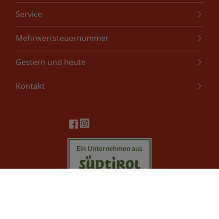
Service
Mehrwertsteuernummer
Gestern und heute
Kontakt
Girardi Srl. Via Lahn, 4 - 39040 Ora (BZ) - Tel. +39 0471810222 -
Email: info@girardi.bz.it - P.IVA IT01192640215
Datenschutz
Cookie Richtlinien
Geschäftsbedinungen