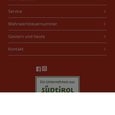
Service
Mehrwertsteuernummer
Gestern und heute
Kontakt
Girardi Srl. Via Lahn, 4 - 39040 Ora (BZ) - Tel. +39 0471810222 -
Email: info@girardi.bz.it - P.IVA IT01192640215