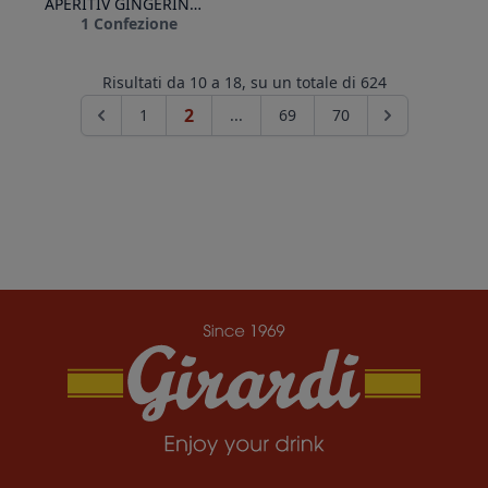
APERITIV GINGERINO 10cl
1 Confezione
risultati da 10 a 18,
su un totale di 624
2
1
...
69
70