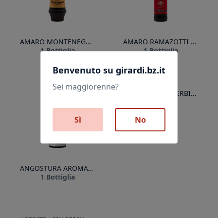
AMARO MONTENEGRO 70cl
AMARO RAMAZOTTI 100cl
1 Bottiglia
1 Bottiglia
Benvenuto su girardi.bz.it
Sei maggiorenne?
ANTONIUS KELLERBIER 33cl
1 Cassa
Sì
No
ANGOSTURA AROMATIC BITTERS
1 Bottiglia