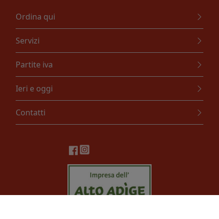
Ordina qui
Servizi
Partite iva
Ieri e oggi
Contatti
Girardi Srl. Via Lahn, 4 - 39040 Ora (BZ) - Tel. +39 0471810222 -